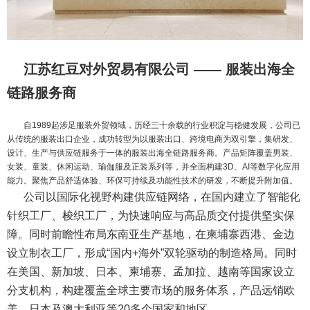
江苏红豆对外贸易有限公司 ——
服装出海全
链路服务商
自1989起涉足服装外贸领域，历经三十余载的行业积淀与稳健发展，公司已
从传统的服装出口企业，成功转型为以服装出口、跨境电商为双引擎，集研发、
设计、生产与供应链服务于一体的服装出海全链路服务商。产品矩阵覆盖男装、
女装、童装、休闲运动、瑜伽服及正装系列等，并全面构建3D、AI等数字化应用
能力。聚焦产品舒适体验、环保可持续及功能性技术的研发，不断提升附加值。
公司以国际化视野构建供应链网络，在国内建立了智能化
针织工厂、梭织工厂，为快速响应与高品质交付提供坚实保
障。同时前瞻性布局东南亚生产基地，在柬埔寨西港、金边
设立制衣工厂，形成“国内+海外”双轮驱动的制造格局。同时
在美国、新加坡、日本、柬埔寨、孟加拉、越南等
国家
设立
分支机构，构建覆盖全球主要市场的服务体系，产品远销欧
美、日本及澳大利亚等20多个
国家
和地区。