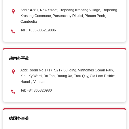
Add：#381, New Street, Tropeang Krosang Village, Tropeang
Krosang Commune, Porsenchey District, Phnom Penh,
Cambodia
Tel：+855-885219886
越南办事处
Add: Room
No.1
717, S217 Building, Vinhomes Ocean Park,
Kieu Ky Ward, Da Ton, Duong Xa, Trau Quy, Gia Lam District,
Hanoi，Vietnam
Tel: +84 865320980
德国办事处