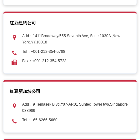
红豆纽约公司
Add：1411Broadway/555 Seventh Ave, Suite 1030A ,New
York,NY,10018
Tel：+001-212-354-5788
Fax：+001-212-354-5728
红豆新加坡公司
Add：9 Temasek Blvd,#07-AR01 Suntec Tower two,Singapore
038989
Tel：+65-6266-5680