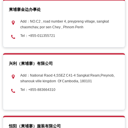
柬埔寨金边办事处
Add：NO.C2 , road number 4, preypreng village, sangkat
chaomchav, por sen Chey , Phnom Penh
Tel：+855-011355721
兴利（柬埔寨）有限公司
Add：National Raod 4,SSEZ C41-4 Sangkat Ream,Preynob,
sihanouk ville kingdom Of Cambodia, 180101
Tel：+855-883664310
恒阳（柬埔寨）服装有限公司