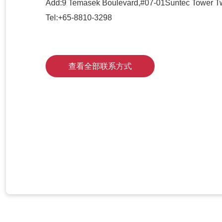
Add:9 Temasek Boulevard,#
07-01
Suntec Tower T
Tel:+65-8810-3298
查看全部联系方式